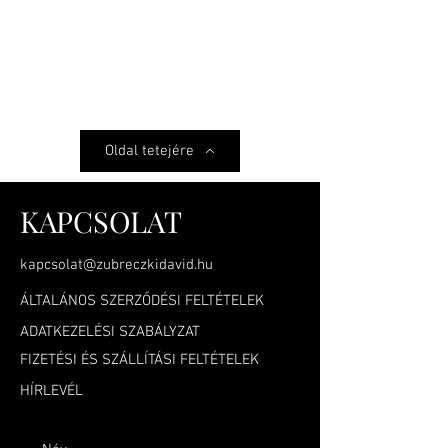
Oldal tetejére
KAPCSOLAT
kapcsolat@zubreczkidavid.hu
ÁLTALÁNOS SZERZŐDÉSI FELTÉTELEK
ADATKEZELÉSI SZABÁLYZAT
FIZETÉSI ÉS SZÁLLÍTÁSI FELTÉTELEK
HÍRLEVÉL