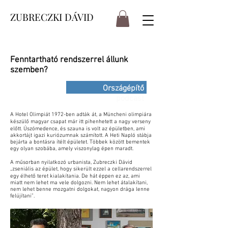
ZUBRECZKI DÁVID
Fenntartható rendszerrel állunk
szemben?
Országépítő
podcast
A Hotel Olimpiát 1972-ben adták át, a Müncheni olimpiára
készülő magyar csapat már itt pihenhetett a nagy verseny
előtt. Úszómedence, és szauna is volt az épületben, ami
akkortájt igazi kuriózumnak számított. A Heti Napló stábja
bejárta a bontásra ítélt épületet. Többek között bementek
egy olyan szobába, amely viszonylag épen maradt.
A műsorban nyilatkozó urbanista, Zubreczki Dávid
„zseniális az épület, hogy sikerült ezzel a cellarendszerrel
egy élhető teret kialakítania. De hát éppen ez az, ami
miatt nem lehet ma vele dolgozni. Nem lehet átalakítani,
nem lehet benne mozgatni dolgokat, nagyon drága lenne
felújítani”.