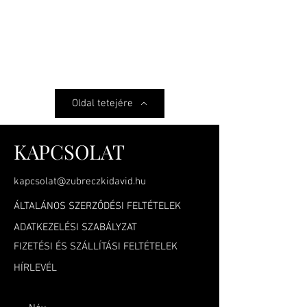
Oldal tetejére
KAPCSOLAT
kapcsolat@zubreczkidavid.hu
ÁLTALÁNOS SZERZŐDÉSI FELTÉTELEK
ADATKEZELÉSI SZABÁLYZAT
FIZETÉSI ÉS SZÁLLÍTÁSI FELTÉTELEK
HÍRLEVÉL