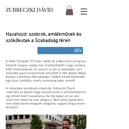
ZUBRECZKI DÁVID
Hazahúzó: szobrok, emlékművek és
szökőkutak a Szabadság téren
ATV
A Hotel Olimpiát 1972-ben adták át, a Müncheni olimpiára
készülő magyar csapat már itt pihenhetett a nagy verseny
előtt. Úszómedence, és szauna is volt az épületben, ami
akkortájt igazi kuriózumnak számított. A Heti Napló stábja
bejárta a bontásra ítélt épületet. Többek között bementek
egy olyan szobába, amely viszonylag épen maradt.
A műsorban nyilatkozó urbanista, Zubreczki Dávid
„zseniális az épület, hogy sikerült ezzel a cellarendszerrel
egy élhető teret kialakítania. De hát éppen ez az, ami
miatt nem lehet ma vele dolgozni. Nem lehet átalakítani,
nem lehet benne mozgatni dolgokat, nagyon drága lenne
felújítani”.