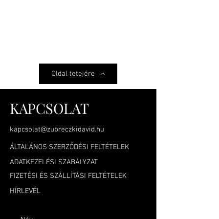
Oldal tetejére
KAPCSOLAT
kapcsolat@zubreczkidavid.hu
ÁLTALÁNOS SZERZŐDÉSI FELTÉTELEK
ADATKEZELÉSI SZABÁLYZAT
FIZETÉSI ÉS SZÁLLÍTÁSI FELTÉTELEK
HÍRLEVÉL