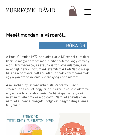
ZUBRECZKI DÁVID
Mesét mondani a városról…
RÓKA ÚR
A Hotel Olimpiát 1972-ben adták át, a Müncheni olimpiára
készülő magyar csapat már itt pihenhetett a nagy verseny
előtt. Úszómedence, és szauna is volt az épületben, ami
akkortájt igazi kuriózumnak számított. A Heti Napló stábja
bejárta a bontásra ítélt épületet. Többek között bementek
egy olyan szobába, amely viszonylag épen maradt.
A műsorban nyilatkozó urbanista, Zubreczki Dávid
„zseniális az épület, hogy sikerült ezzel a cellarendszerrel
egy élhető teret kialakítania. De hát éppen ez az, ami
miatt nem lehet ma vele dolgozni. Nem lehet átalakítani,
nem lehet benne mozgatni dolgokat, nagyon drága lenne
felújítani”.