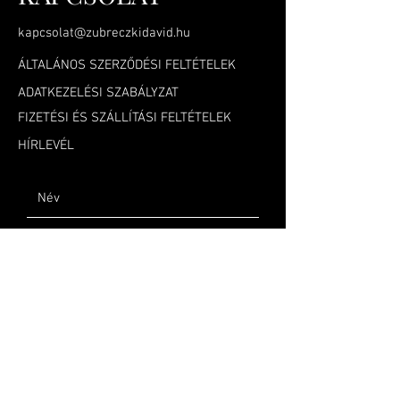
kapcsolat@zubreczkidavid.hu
ÁLTALÁNOS SZERZŐDÉSI FELTÉTELEK
ADATKEZELÉSI SZABÁLYZAT
FIZETÉSI ÉS SZÁLLÍTÁSI FELTÉTELEK
HÍRLEVÉL