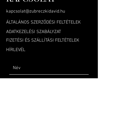
kapcsolat@zubreczkidavid.hu
ÁLTALÁNOS SZERZŐDÉSI FELTÉTELEK
ADATKEZELÉSI SZABÁLYZAT
FIZETÉSI ÉS SZÁLLÍTÁSI FELTÉTELEK
HÍRLEVÉL