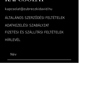
kapcsolat@zubreczkidavid.hu
ÁLTALÁNOS SZERZŐDÉSI FELTÉTELEK
ADATKEZELÉSI SZABÁLYZAT
FIZETÉSI ÉS SZÁLLÍTÁSI FELTÉTELEK
HÍRLEVÉL