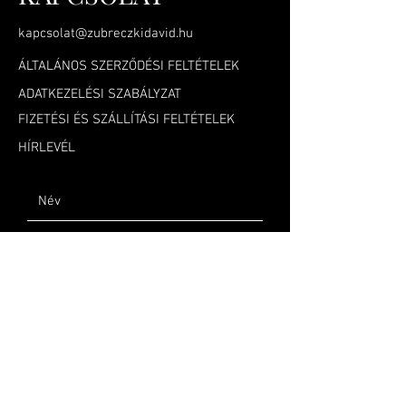
kapcsolat@zubreczkidavid.hu
ÁLTALÁNOS SZERZŐDÉSI FELTÉTELEK
ADATKEZELÉSI SZABÁLYZAT
FIZETÉSI ÉS SZÁLLÍTÁSI FELTÉTELEK
HÍRLEVÉL