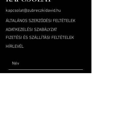
kapcsolat@zubreczkidavid.hu
ÁLTALÁNOS SZERZŐDÉSI FELTÉTELEK
ADATKEZELÉSI SZABÁLYZAT
FIZETÉSI ÉS SZÁLLÍTÁSI FELTÉTELEK
HÍRLEVÉL