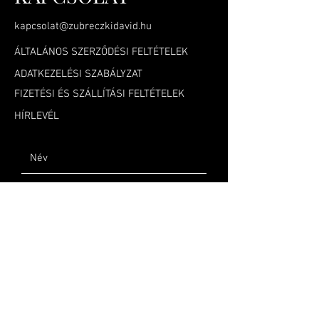
kapcsolat@zubreczkidavid.hu
ÁLTALÁNOS SZERZŐDÉSI FELTÉTELEK
ADATKEZELÉSI SZABÁLYZAT
FIZETÉSI ÉS SZÁLLÍTÁSI FELTÉTELEK
HÍRLEVÉL