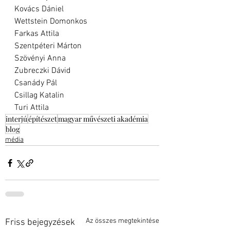
Kovács Dániel
Wettstein Domonkos
Farkas Attila
Szentpéteri Márton
Szövényi Anna
Zubreczki Dávid
Csanády Pál
Csillag Katalin
Turi Attila
interjú
építészet
magyar művészeti akadémia
blog
média
Az összes megtekintése
Friss bejegyzések