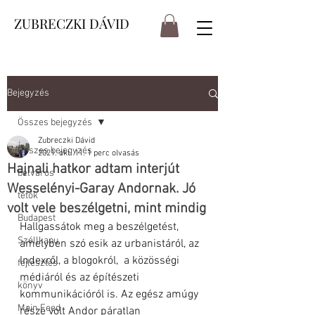
ZUBRECZKI DÁVID
Bejegyzés
Összes bejegyzés
Zubreczki Dávid
Összes bejegyzés
2021. okt. 11.
1 perc olvasás
Hajnali hatkor adtam interjút
belváros
Wesselényi-Garay Andornak. Jó
tetők
volt vele beszélgetni, mint mindig
Budapest
Hallgassátok meg a beszélgetést, 
Széllkapu
amelyben szó esik az urbanistáról, az 
Indexről, a blogokról,  a közösségi 
fejlesztés
médiáról és az építészeti 
könyv
kommunikációról is. Az egész amúgy 
Main Feed
része volt Andor páratlan 