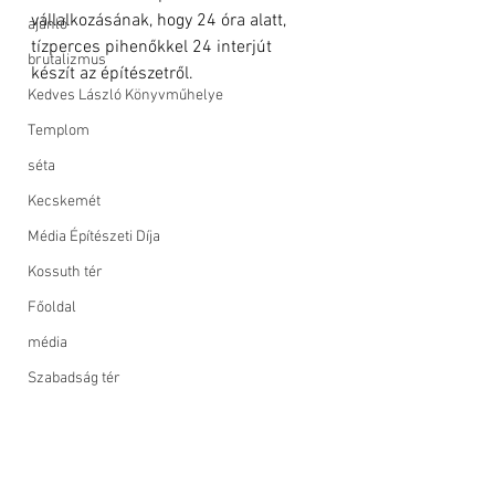
vállalkozásának, hogy 24 óra alatt, 
ajánló
tízperces pihenőkkel 24 interjút 
brutalizmus
készít az építészetről.
Kedves László Könyvműhelye
Templom
séta
Kecskemét
Média Építészeti Díja
Kossuth tér
Főoldal
média
Szabadság tér