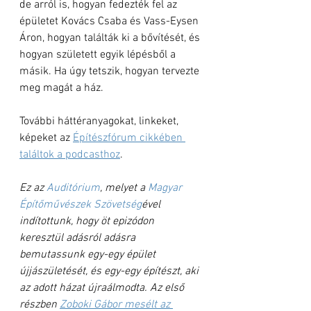
de arról is, hogyan fedezték fel az 
épületet Kovács Csaba és Vass-Eysen 
Áron, hogyan találták ki a bővítését, és 
hogyan született egyik lépésből a 
másik. Ha úgy tetszik, hogyan tervezte 
meg magát a ház.
További háttéranyagokat, linkeket, 
képeket az 
Építészfórum cikkében 
találtok a podcasthoz
.
Ez az 
Auditórium
, melyet a 
Magyar 
Építőművészek Szövetség
ével 
indítottunk, hogy öt epizódon 
keresztül adásról adásra 
bemutassunk egy-egy épület 
újjászületését, és egy-egy építészt, aki 
az adott házat újraálmodta. Az első 
részben 
Zoboki Gábor mesélt az 