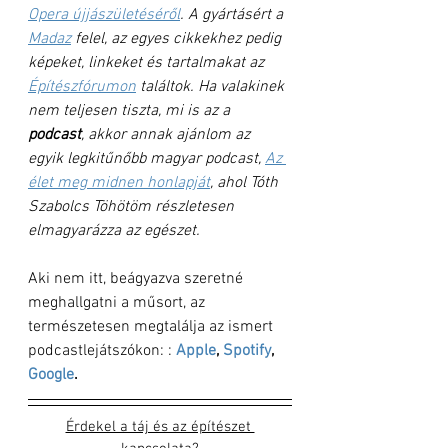
Opera újjászületéséről
. A gyártásért a 
Madaz
 felel, az egyes cikkekhez pedig 
képeket, linkeket és tartalmakat az 
Építészfórumon
 találtok. Ha valakinek 
nem teljesen tiszta, mi is az a 
podcast
, akkor annak ajánlom az 
egyik legkitűnőbb magyar podcast, 
Az 
élet meg midnen honlapját
, ahol Tóth 
Szabolcs Töhötöm részletesen 
elmagyarázza az egészet.
Aki nem itt, beágyazva szeretné 
meghallgatni a műsort, az 
természetesen megtalálja az ismert 
podcastlejátszókon: : 
Apple
, 
Spotify
, 
Google
.
Érdekel a táj és az építészet 