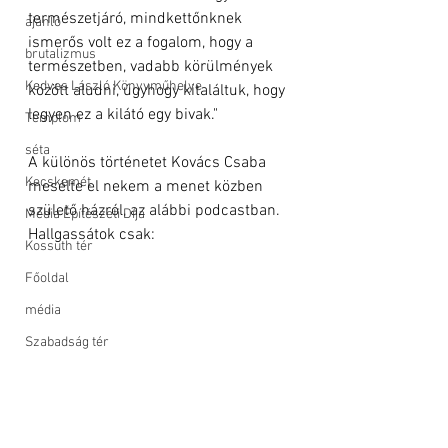
természetjáró, mindkettőnknek 
ajánló
ismerős volt ez a fogalom, hogy a 
brutalizmus
természetben, vadabb körülmények 
Kedves László Könyvműhelye
között aludni, úgyhogy kitaláltuk, hogy 
legyen ez a kilátó egy bivak." 
Templom
séta
A különös történetet Kovács Csaba 
Kecskemét
mesélte el nekem a menet közben 
születő házról, az alábbi podcastban. 
Média Építészeti Díja
Hallgassátok csak:
Kossuth tér
Főoldal
média
Szabadság tér