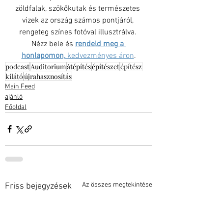
zöldfalak, szökőkutak és természetes 
vizek az ország számos pontjáról, 
rengeteg színes fotóval illusztrálva. 
Nézz bele és 
rendeld meg a 
honlapomon,
 kedvezményes áron
.
podcast
Auditorium
átépítés
építészet
építész
kilátó
újrahasznosítás
Main Feed
ajánló
Főoldal
Az összes megtekintése
Friss bejegyzések