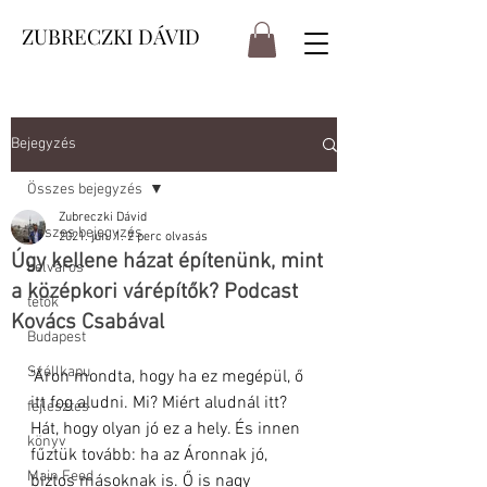
ZUBRECZKI DÁVID
Bejegyzés
Összes bejegyzés
Zubreczki Dávid
Összes bejegyzés
2021. jún. 1.
2 perc olvasás
Úgy kellene házat építenünk, mint
belváros
a középkori várépítők? Podcast
tetők
Kovács Csabával
Budapest
Széllkapu
"Áron mondta, hogy ha ez megépül, ő 
itt fog aludni. Mi? Miért aludnál itt? 
fejlesztés
Hát, hogy olyan jó ez a hely. És innen 
könyv
fűztük tovább: ha az Áronnak jó, 
Main Feed
biztos másoknak is. Ő is nagy 