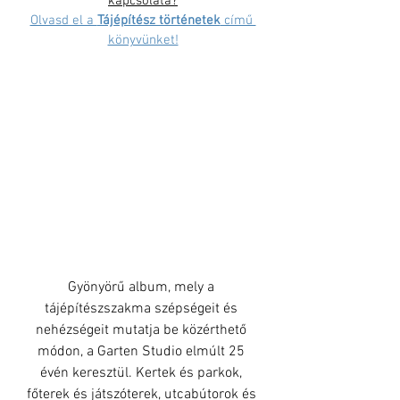
kapcsolata?
Olvasd el a 
Tájépítész történetek
 című 
könyvünket!
Gyönyörű album, mely a 
tájépítészszakma szépségeit és 
nehézségeit mutatja be közérthető 
módon, a Garten Studio elmúlt 25 
évén keresztül. Kertek és parkok, 
főterek és játszóterek, utcabútorok és 