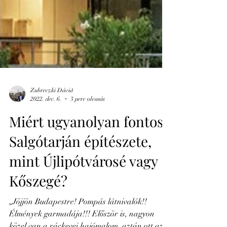
Zubreczki Dávid
2022. dec. 6.
3 perc olvasás
Miért ugyanolyan fontos
Salgótarján építészete,
mint Újlipótvárosé vagy
Kőszegé?