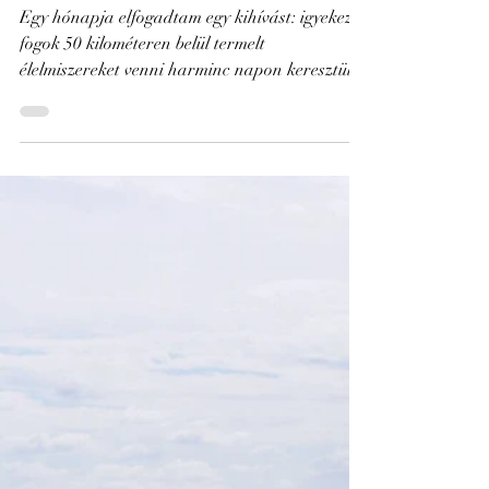
kanadai lencse a kínai
gesztenye mellett? Az 50
km-es kihívás tanulságai
Egy hónapja elfogadtam egy kihívást: igyekezni
fogok 50 kilométeren belül termelt
élelmiszereket venni harminc napon keresztül.
A pontos...