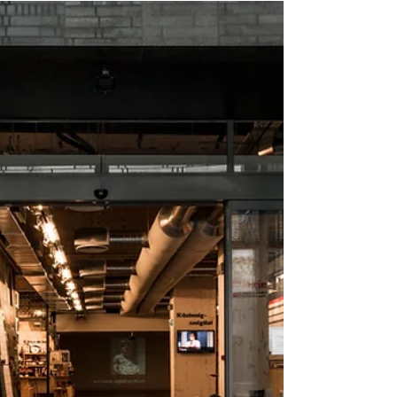
Azt tudtátok, hogy a Balaton-felvidéken legelő
birkák lenyírt gyapja ma már értéktelen? Sőt,
hulladék! Sőt, gyakran veszélyes hulladék!!...