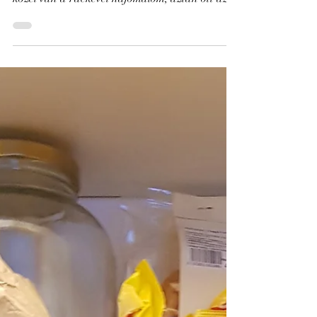
„Jöjjön Budapestre! Pompás látnivalók!!
Élmények garmadája!!! Először is, nagyon
közel van a ráckevei hajómalom, aztán ott az
érdi...