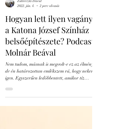
Zubreczki Dávid
2022. jún. 4.
2 perc olvasás
Hogyan lett ilyen vagány
a Katona József Színház
belsőépítészete? Podcast
Molnár Beával
Nem tudom, másnak is megvolt-e ez az élmény,