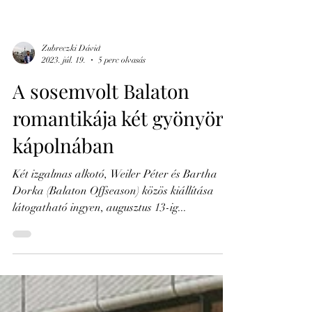
Zubreczki Dávid
2023. júl. 19.
5 perc olvasás
A sosemvolt Balaton
romantikája két gyönyörű
kápolnában
Két izgalmas alkotó, Weiler Péter és Bartha
Dorka (Balaton Offseason) közös kiállítása
látogatható ingyen, augusztus 13-ig...