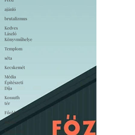
ajánló
brutalizmus
Kedves
László
Könyvműhelye
Templom
séta
Kecskemét
Média
Építészeti
Díja
Kossuth
tér
Főoldal
média
Szabadság